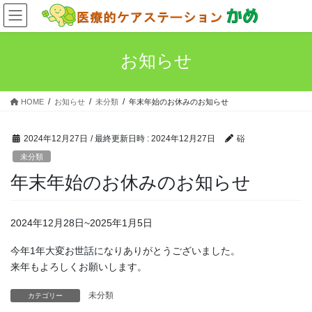
コ
ナ
ン
ビ
テ
ゲ
ン
ー
お知らせ
ツ
シ
へ
ョ
ス
ン
HOME
お知らせ
未分類
年末年始のお休みのお知らせ
キ
に
ッ
移
プ
動
2024年12月27日
/ 最終更新日時 :
2024年12月27日
硲
未分類
年末年始のお休みのお知らせ
2024年12月28日~2025年1月5日
今年1年大変お世話になりありがとうございました。
来年もよろしくお願いします。
未分類
カテゴリー