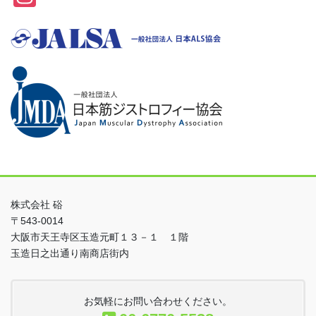
st
a
gr
a
m
株式会社 硲
〒543-0014
大阪市天王寺区玉造元町１３－１ １階
玉造日之出通り南商店街内
お気軽にお問い合わせください。